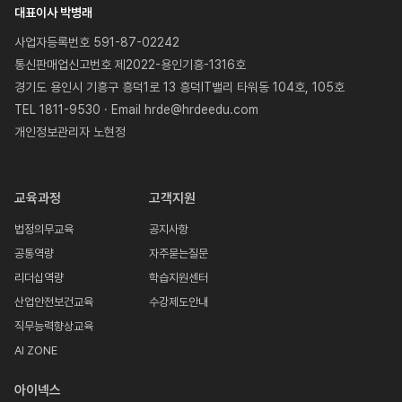
대표이사 박병래
사업자등록번호 591-87-02242
통신판매업신고번호 제2022-용인기흥-1316호
경기도 용인시 기흥구 흥덕1로 13 흥덕IT밸리 타워동 104호, 105호
TEL 1811-9530 · Email hrde@hrdeedu.com
개인정보관리자 노현정
교육과정
고객지원
법정의무교육
공지사항
공통역량
자주묻는질문
리더십역량
학습지원센터
산업안전보건교육
수강제도안내
직무능력향상교육
AI ZONE
아이넥스