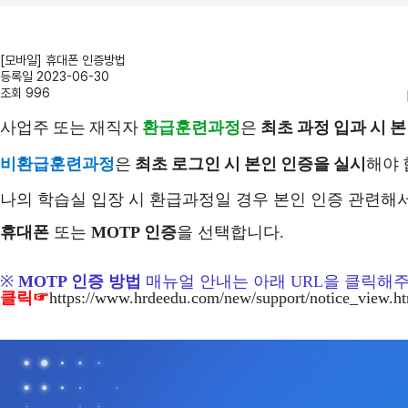
[모바일] 휴대폰 인증방법
등록일
2023-06-30
조회
996
사업주 또는 재직자
환급훈련과정
은
최초 과정 입과 시 
비환급훈련과정
은
최초 로그인 시
​
본인 인증을 실시
해야
나의 학습실 입장 시 환급과정일 경우 본인 인증 관련해
휴대폰
또는
MOTP
인증
을 선택합니다.
※
MOTP 인증 방법
매뉴얼 안내는 아래 URL을 클릭해
클릭☞
https://www.hrdeedu.com/new/support/notice_vi